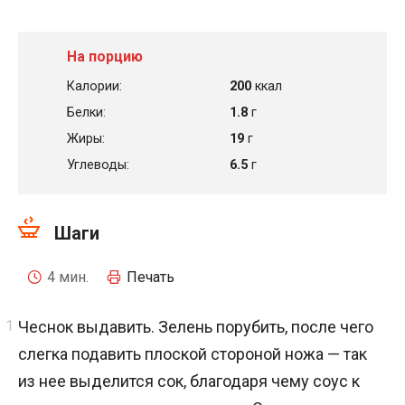
На порцию
Калории:
200
ккал
Белки:
1.8
г
Жиры:
19
г
Углеводы:
6.5
г
Шаги
4 мин.
Печать
Чеснок выдавить. Зелень порубить, после чего
слегка подавить плоской стороной ножа — так
из нее выделится сок, благодаря чему соус к