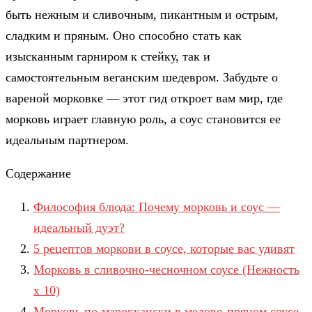
быть нежным и сливочным, пикантным и острым,
сладким и пряным. Оно способно стать как
изысканным гарниром к стейку, так и
самостоятельным веганским шедевром. Забудьте о
вареной морковке — этот гид откроет вам мир, где
морковь играет главную роль, а соус становится ее
идеальным партнером.
Содержание
Философия блюда: Почему морковь и соус —
идеальный дуэт?
5 рецептов моркови в соусе, которые вас удивят
Морковь в сливочно-чесночном соусе (Нежность
х 10)
Морковь по-мароккански в медово-пряном соусе