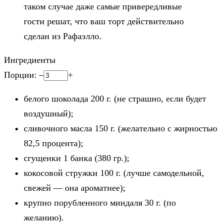
таком случае даже самые привередливые
гости решат, что ваш торт действительно
сделан из Рафаэлло.
Ингредиенты
Порции:
–
+
белого шоколада
200
г. (не страшно, если будет
воздушный);
сливочного масла
150
г. (желательно с жирностью
82,5 процента);
сгущенки
1
банка (380 гр.);
кокосовой стружки
100
г. (лучше самодельной,
свежей — она ароматнее);
крупно порубленного миндаля
30
г. (по
желанию).