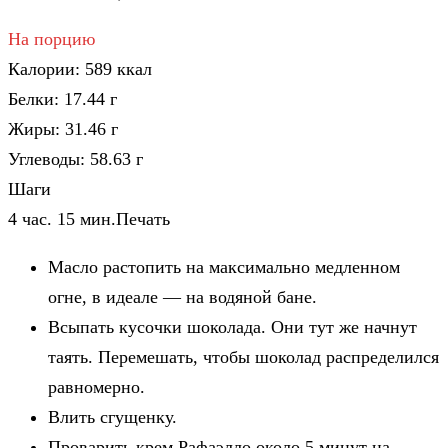
На порцию
Калории:
589
ккал
Белки:
17.44
г
Жиры:
31.46
г
Углеводы:
58.63
г
Шаги
4 час. 15 мин.
Печать
Масло растопить на максимально медленном
огне, в идеале — на водяной бане.
Всыпать кусочки шоколада. Они тут же начнут
таять. Перемешать, чтобы шоколад распределился
равномерно.
Влить сгущенку.
Проварить крем Рафаэлло около 5 минут на