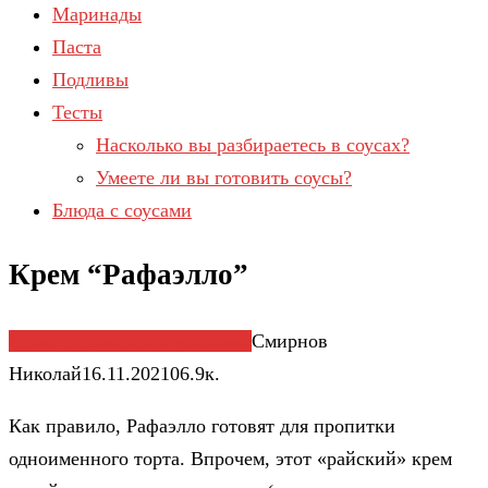
Маринады
Паста
Подливы
Тесты
Насколько вы разбираетесь в соусах?
Умеете ли вы готовить соусы?
Блюда с соусами
Крем “Рафаэлло”
Крема в домашних условиях
Смирнов
Николай
16.11.2021
0
6.9к.
Как правило, Рафаэлло готовят для пропитки
одноименного торта. Впрочем, этот «райский» крем