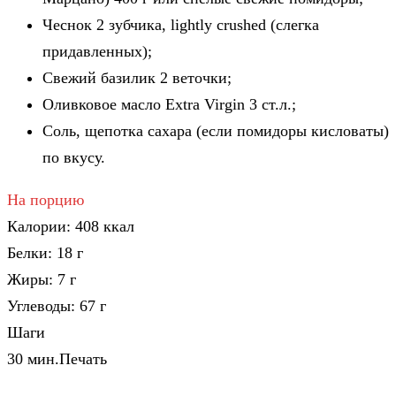
Чеснок
2
зубчика, lightly crushed (слегка
придавленных);
Свежий базилик
2
веточки;
Оливковое масло Extra Virgin
3
ст.л.;
Соль, щепотка сахара (если помидоры кисловаты)
по вкусу.
На порцию
Калории:
408
ккал
Белки:
18
г
Жиры:
7
г
Углеводы:
67
г
Шаги
30 мин.
Печать