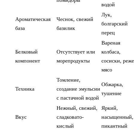
помидоры
водой
Лук,
Ароматическая
Чеснок, свежий
болгарский
база
базилик
перец
Вареная
Белковый
Отсутствует или
колбаса,
компонент
морепродукты
сосиски, реже
мясо
Томление,
Обжарка,
Техника
создание эмульсии
тушение
с пастачной водой
Нежный, свежий,
Яркий,
Вкус
сладковато-
насыщенный,
кислый
пикантный