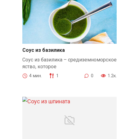
Соус из базилика
Соус из базилика – средиземноморское
яство, которое
4 мин.
1
0
1.2к.