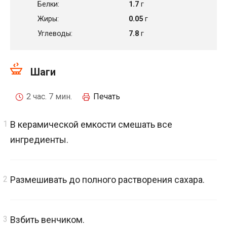
Белки:
1.7
г
Жиры:
0.05
г
Углеводы:
7.8
г
Шаги
2 час. 7 мин.
Печать
В керамической емкости смешать все
ингредиенты.
Размешивать до полного растворения сахара.
Взбить венчиком.