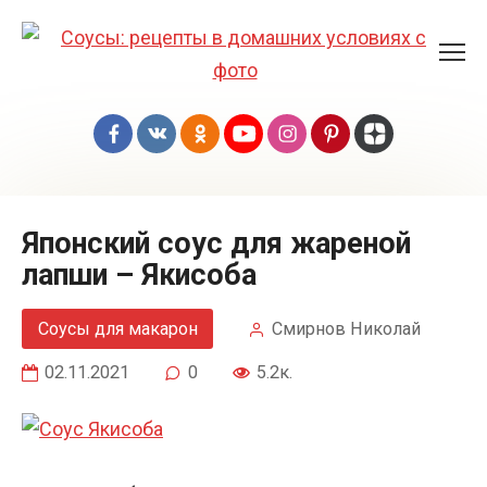
Перейти
к
контенту
Японский соус для жареной
лапши – Якисоба
Соусы для макарон
Смирнов Николай
02.11.2021
0
5.2к.