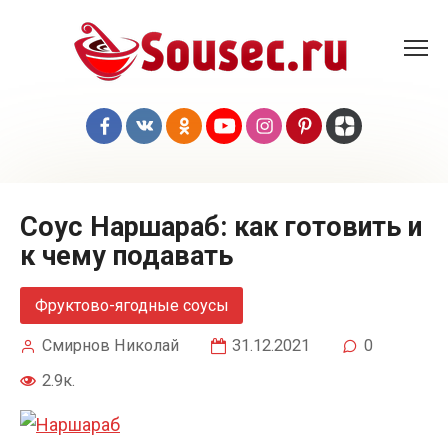
Перейти
к
контенту
Соус Наршараб: как готовить и
к чему подавать
Фруктово-ягодные соусы
Смирнов Николай
31.12.2021
0
2.9к.