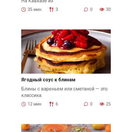
На Кавказе из
35 мин.
3
0
30
Ягодный соус к блинам
Блины с вареньем или сметаной — это
классика.
12 мин.
6
0
25