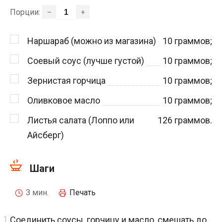
Порции:
–
+
Наршараб (можно из магазина)
10
граммов;
Соевый соус (лучше густой)
10
граммов;
Зернистая горчица
10
граммов;
Оливковое масло
10
граммов;
Листья салата (Лоппо или
126
граммов.
Айсберг)
Шаги
3 мин.
Печать
Соединить соусы, горчицу и масло, смешать до