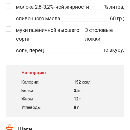
молока 2,8-3,2%-ной жирности
½
литра;
сливочного масла
60
гр.;
муки пшеничной высшего
3
столовые
сорта
ложки;
по вкусу.
соль, перец
На порцию
Калории:
152
ккал
Белки:
3.5
г
Жиры:
12
г
Углеводы:
8
г
Шаги