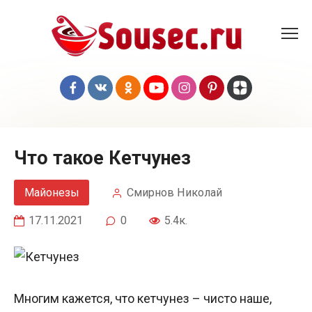
Перейти
к
контенту
Что такое Кетчунез
Майонезы
Смирнов Николай
17.11.2021
0
5.4к.
Многим кажется, что кетчунез – чисто наше,