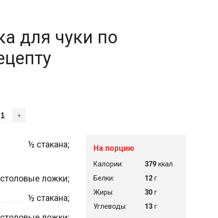
а для чуки по
ецепту
+
½
стакана;
На порцию
Калории:
379
ккал
столовые ложки;
Белки:
12
г
Жиры:
30
г
½
стакана;
Углеводы:
13
г
столовые ложки;