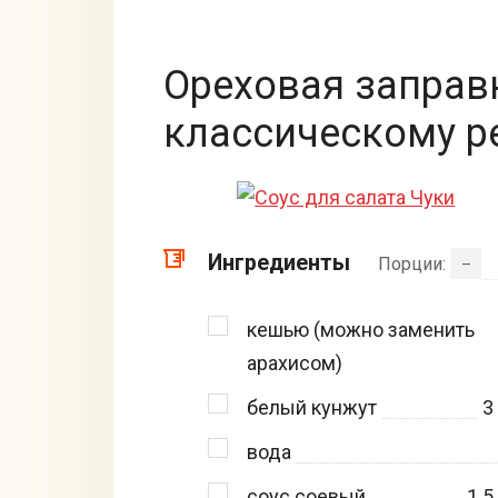
Ореховая заправк
классическому р
Ингредиенты
Порции:
–
кешью (можно заменить
арахисом)
белый кунжут
3
вода
соус соевый
1.5