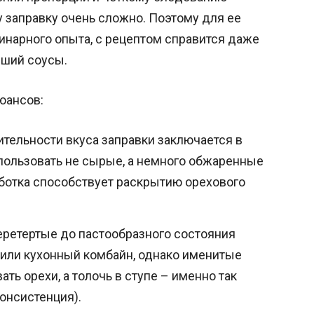
у заправку очень сложно. Поэтому для ее
линарного опыта, с рецептом справится даже
вший соусы.
юансов:
тельности вкуса заправки заключается в
спользовать не сырые, а немного обжаренные
аботка способствует раскрытию орехового
перетертые до пастообразного состояния
 или кухонный комбайн, однако именитые
ть орехи, а толочь в ступе – именно так
онсистенция).