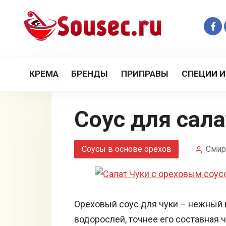
Перейти
к
контенту
КРЕМА
БРЕНДЫ
ПРИПРАВЫ
СПЕЦИИ И
Соус для сал
Соусы в основе орехов
Смир
Ореховый соус для чуки – нежный и
водорослей, точнее его составная 