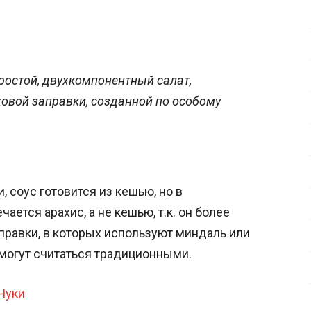
простой, двухкомпонентный салат,
ховой заправки, созданной по особому
 соус готовится из кешью, но в
ется арахис, а не кешью, т.к. он более
правки, в которых используют миндаль или
е могут считаться традиционными.