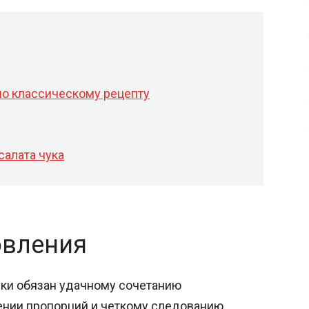
по классическому рецепту
салата чука
овления
уки обязан удачному сочетанию
ении пропорций и четкому следованию