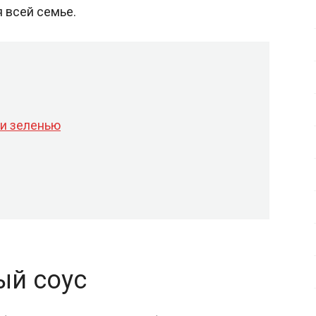
я всей семье.
 и зеленью
ый соус