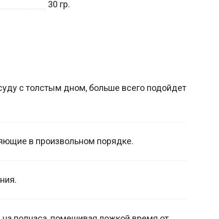
30
гр.
уду с толстым дном, больше всего подойдет
ляющие в произвольном порядке.
ния.
 на полчаса, помешивая ложкой время от