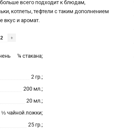
 больше всего подходит к блюдам,
ки, котлеты, тефтели с таким дополнением
 вкус и аромат.
+
чень
¼
стакана;
2
гр.;
200
мл.;
20
мл.;
⅓
чайной ложки;
25
гр.;