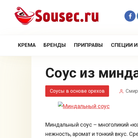
Перейти
к
контенту
КРЕМА
БРЕНДЫ
ПРИПРАВЫ
СПЕЦИИ И
Соус из минд
Соусы в основе орехов
Смир
Миндальный соус – многоликий «юж
нежность, аромат и тонкий вкус. С