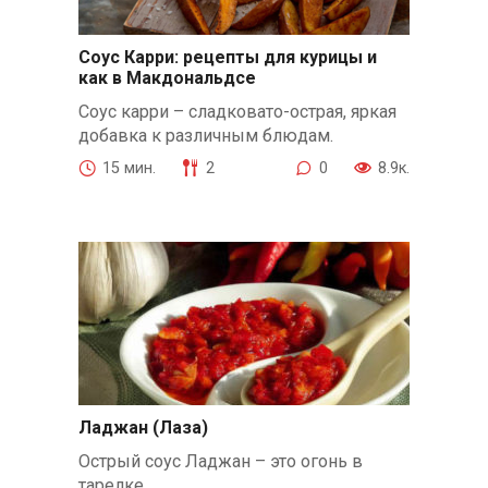
Соус Карри: рецепты для курицы и
как в Макдональдсе
Соус карри – сладковато-острая, яркая
добавка к различным блюдам.
15 мин.
2
0
8.9к.
Ладжан (Лаза)
Острый соус Ладжан – это огонь в
тарелке.