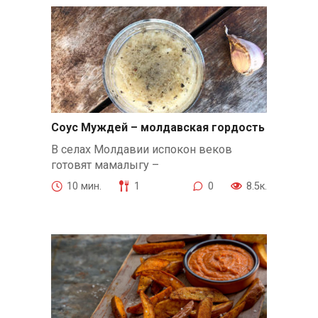
Соус Муждей – молдавская гордость
В селах Молдавии испокон веков
готовят мамалыгу –
10 мин.
1
0
8.5к.