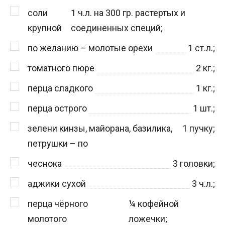
соли
1
ч.л. на 300 гр. растертых и
крупной
соединенных специй;
по желанию – молотые орехи
1
ст.л.;
томатного пюре
2
кг.;
перца сладкого
1
кг.;
перца острого
1
шт.;
зелени кинзы, майорана, базилика,
1
пучку;
петрушки – по
чеснока
3
головки;
аджики сухой
3
ч.л.;
перца чёрного
¼
кофейной
молотого
ложечки;