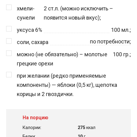
хмели-
2
ст.л. (можно исключить –
сунели
появится новый вкус);
уксуса 6%
100
мл.;
по потребности;
соли, сахара
можно (не обязательно) – молотые
100
гр.;
грецкие орехи
при желании (редко применяемые
компоненты) — яблоки (0,5 кг), щепотка
корицы и 2 гвоздички.
На порцию
Калории:
275
ккал
Белки:
10
г