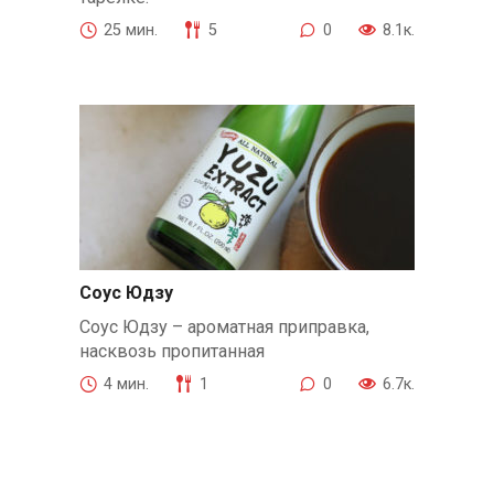
25 мин.
5
0
8.1к.
Соус Юдзу
Соус Юдзу – ароматная приправка,
насквозь пропитанная
4 мин.
1
0
6.7к.