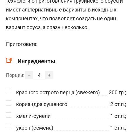
технологию приготовления грузинского соуса и
имеет альтернативные варианты в исходных
компонентах, что позволяет создать не один
вариант соуса, а сразу несколько.
Приготовьте:
Ингредиенты
Порции:
–
+
красного острого перца (свежего)
300
гр.;
кориандра сушеного
2
ст.л.;
хмели-сунели
1
ст.л.;
укроп (семена)
1
ст.л.;