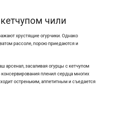
 кетчупом чили
важают хрустящие огурчики. Однако
ватом рассоле, порою приедаются и
ш арсенал, засаливая огурцы с кетчупом
б консервирования пленил сердца многих
ыходит остреньким, аппетитным и съедается