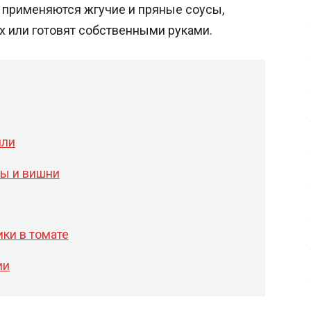
 применяются жгучие и пряные соусы,
х или готовят собственными руками.
или
ны и вишни
ки в томате
ии