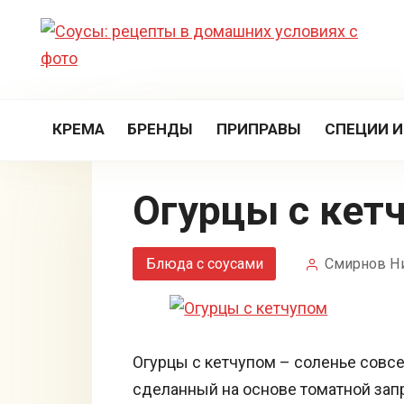
Перейти
к
контенту
КРЕМА
БРЕНДЫ
ПРИПРАВЫ
СПЕЦИИ И
Огурцы с кет
Блюда с соусами
Смирнов Н
Огурцы с кетчупом – соленье совс
сделанный на основе томатной запр