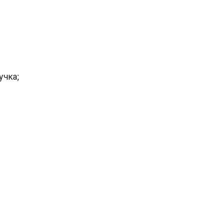
учка;