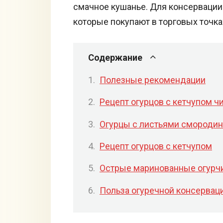
смачное кушанье. Для консервации
которые покупают в торговых точка
Содержание
Полезные рекомендации
Рецепт огурцов с кетчупом ч
Огурцы с листьями смороди
Рецепт огурцов с кетчупом
Острые маринованные огурчи
Польза огуречной консервац