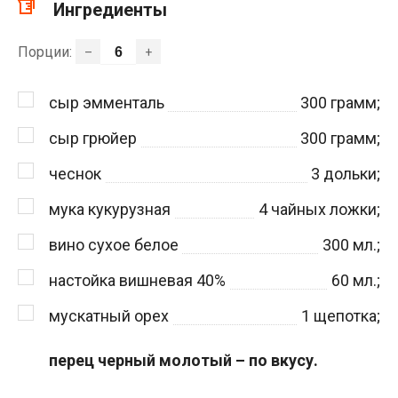
Ингредиенты
Порции:
–
+
сыр эмменталь
300
грамм;
сыр грюйер
300
грамм;
чеснок
3
дольки;
мука кукурузная
4
чайных ложки;
вино сухое белое
300
мл.;
настойка вишневая 40%
60
мл.;
мускатный орех
1
щепотка;
перец черный молотый – по вкусу.