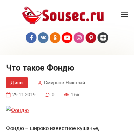
Перейти
к
контенту
Что такое Фондю
Дипы
Смирнов Николай
29.11.2019
0
1.6к.
Фондю – широко известное кушанье,