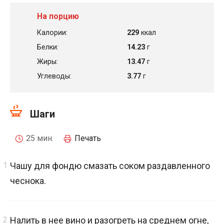
На порцию
Калории:
229
ккал
Белки:
14.23
г
Жиры:
13.47
г
Углеводы:
3.77
г
Шаги
25 мин.
Печать
Чашу для фондю смазать соком раздавленного
чеснока.
Налить в нее вино и разогреть на среднем огне,