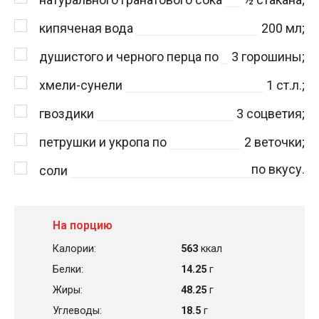
кипяченая вода
200
мл;
душистого и черного перца по
3
горошины;
хмели-сунели
1
ст.л.;
гвоздики
3
соцветия;
петрушки и укропа по
2
веточки;
по вкусу.
соли
На порцию
Калории:
563
ккал
Белки:
14.25
г
Жиры:
48.25
г
Углеводы:
18.5
г