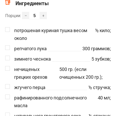
Ингредиенты
Порции:
–
+
потрошеная куриная тушка весом
½
кило;
около
репчатого лука
300
граммов;
зимнего чеснока
5
зубков;
нечищеных
500
гр. (если
грецких орехов
очищенных 200 гр.);
жгучего перца
½
стручка;
рафинированного подсолнечного
40
мл;
масла
натурального гранатового сока
½
стакана;