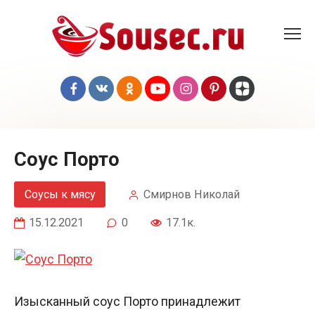
Перейти
к
контенту
Соус Порто
Соусы к мясу
Смирнов Николай
15.12.2021
0
17.1к.
Изысканный соус Порто принадлежит