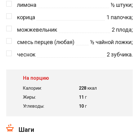
лимона
½
штуки;
корица
1
палочка;
можжевельник
2
плода;
смесь перцев (любая)
½
чайной ложки;
чеснок
2
зубчика.
На порцию
Калории:
228
ккал
Жиры:
11
г
Углеводы:
10
г
Шаги