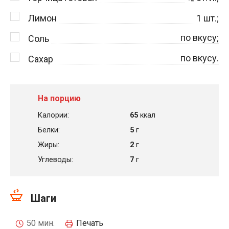
Лимон
1
шт.;
по вкусу;
Соль
по вкусу.
Сахар
На порцию
Калории:
65
ккал
Белки:
5
г
Жиры:
2
г
Углеводы:
7
г
Шаги
50 мин.
Печать