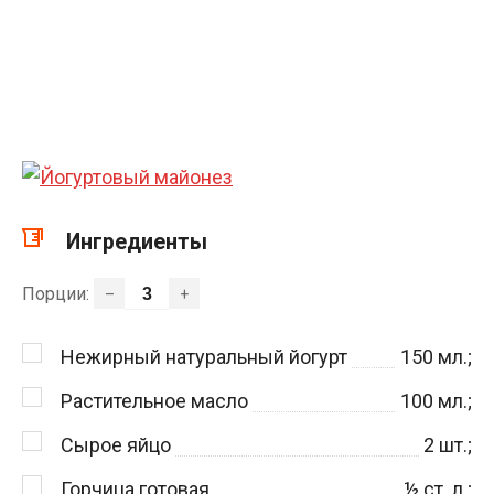
Ингредиенты
Порции:
–
+
Нежирный натуральный йогурт
150
мл.;
Растительное масло
100
мл.;
Сырое яйцо
2
шт.;
Горчица готовая
½
ст. л.;