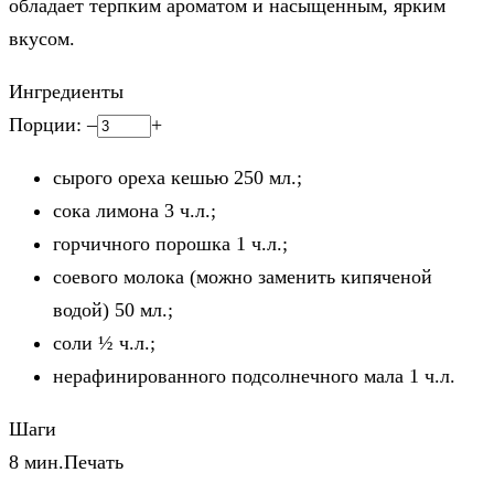
обладает терпким ароматом и насыщенным, ярким
вкусом.
Ингредиенты
Порции:
–
+
сырого ореха кешью
250
мл.;
сока лимона
3
ч.л.;
горчичного порошка
1
ч.л.;
соевого молока (можно заменить кипяченой
водой)
50
мл.;
соли
½
ч.л.;
нерафинированного подсолнечного мала
1
ч.л.
Шаги
8 мин.
Печать