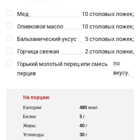
Мед
10
столовых ложек;
Оливковое масло
10
столовых ложек;
Бальзамический уксус
5
столовых ложек;
Горчица свежая
2
столовых ложки;
по
Горький молотый перец или смесь
вкусу.
перцев
На порцию
Калории:
480
ккал
Белки:
5
г
Жиры:
40
г
Углеводы:
30
г