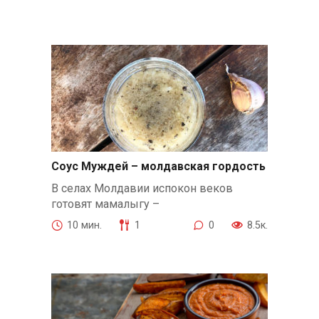
Соус Муждей – молдавская гордость
В селах Молдавии испокон веков
готовят мамалыгу –
10 мин.
1
0
8.5к.