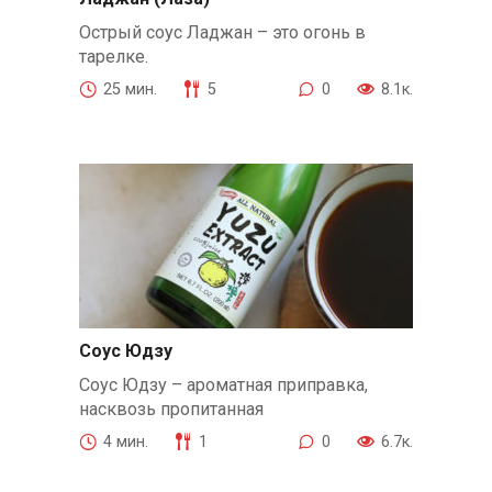
Острый соус Ладжан – это огонь в
тарелке.
25 мин.
5
0
8.1к.
Соус Юдзу
Соус Юдзу – ароматная приправка,
насквозь пропитанная
4 мин.
1
0
6.7к.