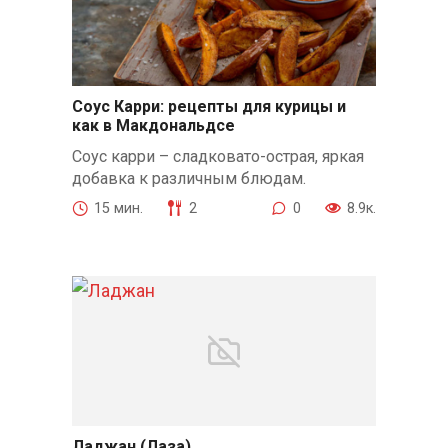
Соус Карри: рецепты для курицы и
как в Макдональдсе
Соус карри – сладковато-острая, яркая
добавка к различным блюдам.
15 мин.
2
0
8.9к.
Ладжан (Лаза)