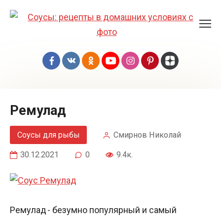
Перейти
к
контенту
Ремулад
Соусы для рыбы
Смирнов Николай
30.12.2021
0
9.4к.
Ремулад - безумно популярный и самый