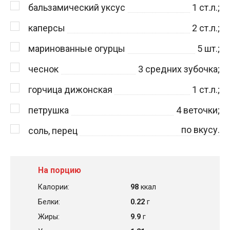
бальзамический уксус
1
ст.л.;
каперсы
2
ст.л.;
маринованные огурцы
5
шт.;
чеснок
3
средних зубочка;
горчица дижонская
1
ст.л.;
петрушка
4
веточки;
по вкусу.
соль, перец
На порцию
Калории:
98
ккал
Белки:
0.22
г
Жиры:
9.9
г